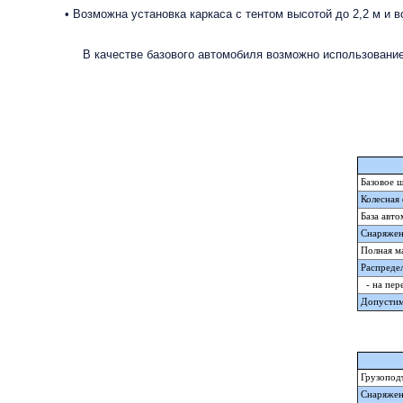
• Возможна установка каркаса с тентом высотой до 2,2 м и в
В качестве базового автомобиля возможно использование ш
Базовое ш
Колесная
База авто
Снаряженн
Полная ма
Распредел
- на пер
Допустима
Грузоподъ
Снаряженн