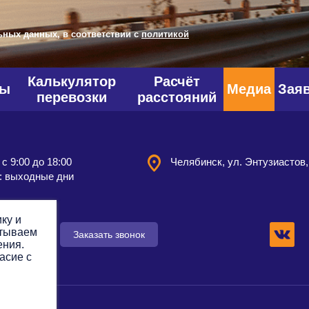
ьных данных, в соответствии с
политикой
Калькулятор
Расчёт
фы
Медиа
Зая
перевозки
расстояний
 с 9:00 до 18:00
Челябинск, ул. Энтузиастов,
: выходные дни
ку и
атываем
 заявку
Заказать звонок
ения.
асие с