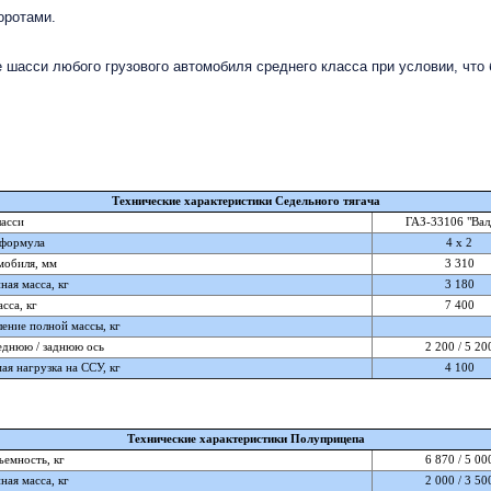
оротами.
асси любого грузового автомобиля среднего класса при условии, что
Технические характеристики Седельного тягача
асси
ГАЗ-33106 "Вал
 формула
4 х 2
мобиля, мм
3 310
ая масса, кг
3 180
сса, кг
7 400
ение полной массы, кг
еднюю / заднюю ось
2 200 / 5 20
я нагрузка на ССУ, кг
4 100
Технические характеристики Полуприцепа
емность, кг
6 870 / 5 00
ая масса, кг
2 000 / 3 50