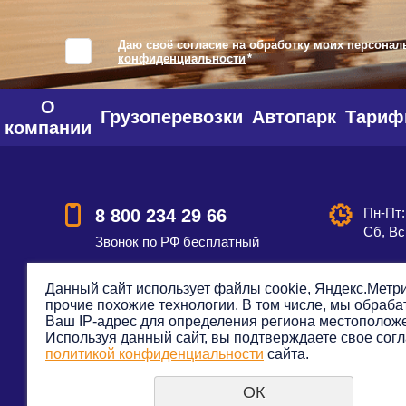
Даю своё согласие на обработку моих персонал
конфиденциальности
*
О
Грузоперевозки
Автопарк
Тари
компании
Пн-Пт:
8 800 234 29 66
Сб, Вс
Звонок по РФ бесплатный
Данный сайт использует файлы cookie, Яндекс.Метри
прочие похожие технологии. В том числе, мы обраб
Смотреть на карте
Оставить
Ваш IP-адрес для определения региона местополож
Используя данный сайт, вы подтверждаете свое согл
политикой конфиденциальности
сайта.
ОК