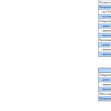
Полная ма
Распредел
- на СС
- на тел
Габаритн
- длина
- ширин
- высота 
Внутренн
- длина
- ширин
- высота 
Габаритн
- длина
- ширин
- высота 
Масса пер
Полная ма