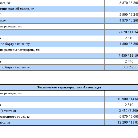
сса, кг
8 870 / 8 50
ение полной массы, кг
У
3 900 / 3 24
ежку
4 970 / 5 26
ые размеры, мм
7 620 / 11 3
а
2 510
по борту / по тенту
1 800 / 3 30
ие размеры платформы, мм
7 450 / 11 1
а
2 440
по борту / по тенту
580 / 2 200
Технические характеристики Автопоезда
ые размеры, мм
10 900 / 14 6
а
2 510
(с тентом)
2 450 (3 300
евозимого груза, кг
6 870 / 5 00
сса, кг
12 200 / 11 8