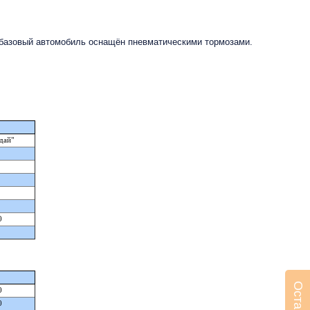
 базовый автомобиль оснащён пневматическими тормозами.
дай"
0
0
0