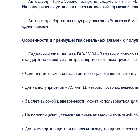
Автозавод «Чайка-Сервис» выпустил седельный тягач «Ва
На полуприцепах установлен пневматический тормозной при
Автопоезд с бортовым полуприцепом за счёт высокой манёв
одной поездки.
Особенности и преимущества седельных тягачей с полу
Седельный тягач на базе ГАЗ-33104 «Валдай» с полуприцепо
стандартных еврофур для транспортировки таких грузов эко
• Седельный тягач в составе автопоезда сокращает затраты
• Длина полуприцепов - 7,5 или 11 метров. Грузоподъёмность 
• За счёт высокой маневренности может использоваться для
• На полуприцепах установлен пневматический тормозной п
• Для комфорта водителя во время междугородных перевоз