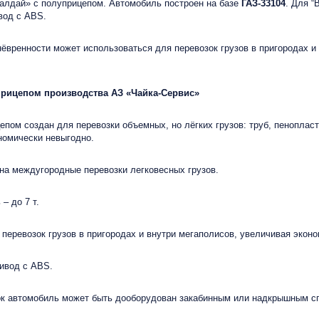
лдай» с полуприцепом. Автомобиль построен на базе
ГАЗ-33104
.
Для “В
вод с ABS.
ренности может использоваться для перевозок грузов в пригородах и 
прицепом производства АЗ «Чайка-Сервис»
м создан для перевозки объемных, но лёгких грузов: труб, пенопласто
номически невыгодно.
 на междугородные перевозки легковесных грузов.
– до 7 т.
 перевозок грузов в пригородах и внутри мегаполисов, увеличивая экон
ривод с ABS.
ок автомобиль может быть дооборудован закабинным или надкрышным с