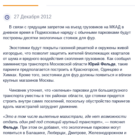
27 Декабря 2012
В связи с грядущим запретом на въезд грузовиков на МКАД в
дневное время в Подмосковье наряду с обычными парковками будут
построены десятки экологичных стоянок для фур.
Экостоянки будут покрыты газонной решеткой и окружены живой
изгородью, что позволит защитить жителей близлежащих кварталов
от шума и вредного воздействия скопления грузовиков. Как сообщил
замминистра транспорта Московской области
Юрий Фельде
, такие
паркинги предполагается построить в Красногорске, Одинцово и
Химках. Кроме того, экостоянки для фур должны появиться и вблизи
крупных магазинов Москвы.
Чиновник уточнил, что «зеленые» парковки для большегрузного
транспорта уместны в тех районах области, где стоянки придется
строить внутри самих поселений, поскольку обустройство паркингов
вдоль магистралей затруднит движение.
«Это в том числе вылетные магистрали, где нет возможности
отдать один ряд под стоящий крупный транспорт»
, — пояснил
Фельде
. При этом он добавил, что экологичные парковки могут
появиться в Балашихе, Люберцах, Дмитрове, Железнодорожном и