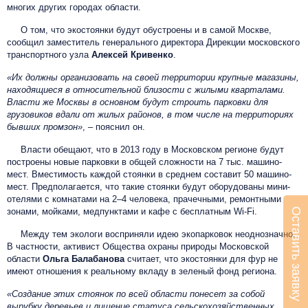
многих других городах области.
О том, что экостоянки будут обустроены и в самой Москве,
сообщил заместитель генерального директора Дирекции московского
транспортного узла
Алексей Кривенко
.
«Их должны организовать на своей территории крупные магазины,
находящиеся в относительной близости с жилыми кварталами.
Власти же Москвы в основном будут строить парковки для
грузовиков вдали от жилых районов, в том числе на территориях
бывших промзон»
, – пояснил он.
Власти обещают, что в 2013 году в Московском регионе будут
построены новые парковки в общей сложности на 7 тыс. машино-
мест. Вместимость каждой стоянки в среднем составит 50 машино-
мест. Предполагается, что такие стоянки будут оборудованы мини-
отелями с комнатами на 2–4 человека, прачечными, ремонтными
Оставить заявку
зонами, мойками, медпунктами и кафе с бесплатным Wi-Fi.
Между тем экологи восприняли идею экопарковок неоднозначно.
В частности, активист Общества охраны природы Московской
области
Ольга Балабанова
считает, что экостоянки для фур не
имеют отношения к реальному вкладу в зеленый фонд региона.
«Создание этих стоянок по всей области понесет за собой
вырубку деревьев и лишение статуса сельскохозяйственных