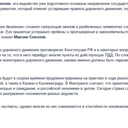
колов
, его ведомство уже подготовило основные направления государс
документом, который отменит устаревшие правила дорожного движения, 
.
ного движения» станет связующим звеном в разделенных элементах 
ия. Его принятие устранит пробелы и противоречия в законодательст
– сказал
Максим Соколов
.
дорожного движения противоречат Конституции РФ и в некоторых вопр
 на то, что в него перейдут многие пункты из действующих ПДД. По сло
к мониторинга дорожного движения, какими именно должны быть парковк
будет в скором времени продемонстрирована на практике в ходе реали
й, а также в Казани и Калининграде. В Минтрансе считают, что принятие
помощью и гражданам, и российской экономике в целом. Сегодня страна 
ко разграничил полномочия разных ведомств.
ксперты, однако многие из них сомневаются в способности чиновнико