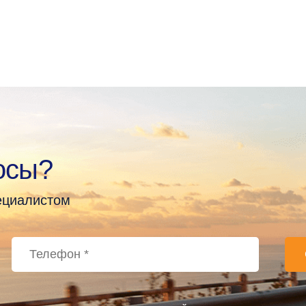
осы?
пециалистом