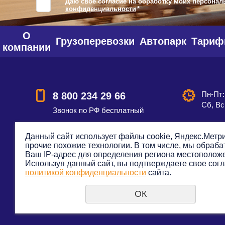
Даю своё согласие на обработку моих персонал
конфиденциальности
*
О
Грузоперевозки
Автопарк
Тари
компании
Пн-Пт:
8 800 234 29 66
Сб, Вс
Звонок по РФ бесплатный
Данный сайт использует файлы cookie, Яндекс.Метри
прочие похожие технологии. В том числе, мы обраб
Смотреть на карте
Оставить
Ваш IP-адрес для определения региона местополож
Используя данный сайт, вы подтверждаете свое согл
политикой конфиденциальности
сайта.
ОК
© 2012—2023. Все права защищены. Транспортная к