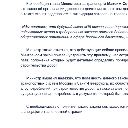
Как сообщил глава Министерства транспорта
Максим Со
что закон об организации дорожного движения станет тем 
а также станет подспорьем в ликвидации заторов на трассах
«Мы считаем, что будущий закон «Об организации дорож
подзаконных актов и федеральных законов прямого действ
общественных отношений в сфере дорожного движения»
, 
Министр также отметил, что действующие сейчас правила 
Минтрансом закон призван устранить эту проблему, несмотря
глав, положения которых будут детально определять порядо
строительства дорог.
Министр выразил надежду, что полезность данного закона 
транспортных систем Москвы и Санкт-Петербурга, их областе
злоупотреблений при строительстве дорог, а также станет 
существует явная потребность в документе, который бы чет
С необходимостью принятия такого закона соглашаются и э
в специфике транспортной отрасли.