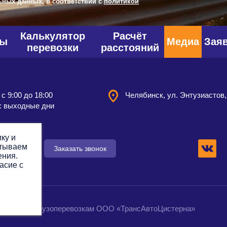
ьных данных, в соответствии с
политикой
Калькулятор
Расчёт
фы
Медиа
Зая
перевозки
расстояний
 с 9:00 до 18:00
Челябинск, ул. Энтузиастов,
: выходные дни
ку и
атываем
 заявку
Заказать звонок
ения.
асие с
омпания по грузоперевозкам ООО «ТрансАвтоЦистерна»