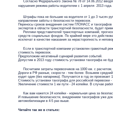
Согласно Федерального Закона № 78 от 14.06.2012 вводятс
нарушения режима работы водителем с 1 апреля 2013 года.
Штрафы пока не большие на водителя от 1 до 3 тысяч рублей
направлении заботы о безопасности перевозок.
Переносы сроков внедрения систем ГЛОНАСС и тахографов б
экспертов в области транспортной безопасности, будет прим
Реплики представителей транспортных компаний, прогнозир
средств социальных фондов. По крайней мере это действовал
исключат в качестве наказания за нерасторопность и непово
Если в транспортной компании установлен грамотный ре
стоимость перевозок.
Предположим негативный сценарий развития событий.
Допустим в 2013 году стоимость установки тахографа не б
Посчитаем затраты перевозчиков на 1000 км. с расчетом,
Дороги в РФ разные, скорости - тем более. Возьмем средний 
ездит один (без напарника). Получается в год он проезжает 1
Стоимость установки тахографа для российской перевозки - 
Увеличение стоимости 1 км пути - 24 копейки. В случае рабо
Как вам кажется 24 копейки - нормальная цена за безопас
И повышение безопасности, внедрением тахографов уже дока
автомобилизации в 4-5 раз выше.
Читайте так же в статьях: