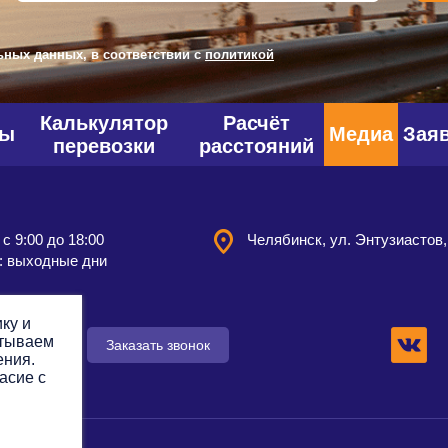
ьных данных, в соответствии с
политикой
Калькулятор
Расчёт
фы
Медиа
Зая
перевозки
расстояний
 с 9:00 до 18:00
Челябинск, ул. Энтузиастов,
: выходные дни
ку и
атываем
 заявку
Заказать звонок
ения.
асие с