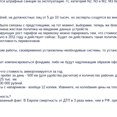
я штрафные санкции за эксплуатацию ТС категорий N2, N3 и M2, M3 без
, на должностных лиц от 5 до 10 тысяч, но эксперты сходятся во мнени
ыли связаны с предстоящими, на тот момент, выборами, теперь же бли
енена жесткая политика на введение данных устройств.
ующих рост тарифов на перевозку можно парировать тем, что стоимост
о в 2011 году и действует сейчас. Будет ли действовать такая политика
ротливость перевозчиков.
жим работы, своевременно установлены необходимые системы, то устано
удет компенсироваться фондами, либо не будут надлежащим образом о
 что стоимость аммортизируется за год.
пробег за день - 500 км (для удобства расчетов) и количество рабочих 
25 тыс. км.
30 000 рублей.
ты с напарником - вообще 12 копеек. Извините, но колебания цены на то
ность?
занный факт. В Европе смертность от ДТП в 3 раза ниже, чем в РФ, при