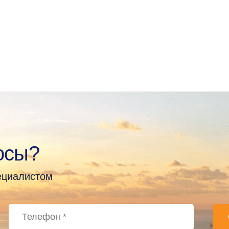
осы?
пециалистом