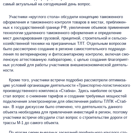
са­мый ак­ту­аль­ный на се­год­няш­ний день вопрос.
Участники «круг­лого сто­ла» об­су­дили кон­цепцию та­можен­но­го
оформ­ле­ния и та­можен­но­го конт­ро­ля то­варов в мес­тах, приб­ли­жен­
ных к го­сударс­твен­ной гра­нице РФ, уве­личе­ние объ­емов при­мене­ния
тех­но­логии уда­лен­но­го та­можен­но­го оформ­ле­ния и оп­ре­деле­ние
мес­т дек­ла­риро­вания гру­зовой, при­цеп­ной, стро­итель­ной и сель­ско­
хо­зяй­ствен­ной тех­ни­ки на приг­ра­нич­ных ТЛТ. От­дель­ным воп­ро­сом
было рассмотрено соз­да­ние в ре­ги­оне са­мос­то­ятель­но­го под­разде­
ления по ве­тери­нар­но­му и фи­тоса­нитар­но­му конт­ро­лю, вклю­чая смо­
ленс­кую ат­тесто­ван­ную ла­бора­торию, с целью соз­да­ния бла­гоп­ри­ят­
ных ус­ло­вий для ра­боты участ­ни­ков внеш­не­эко­но­ми­чес­кой де­ятель­
нос­ти.
Кроме того, участники встречи под­робно расс­мот­ре­ли оп­ти­миза­
цию ус­ло­вий ор­га­низа­ции де­ятель­нос­ти «Транс­пор­тно-ло­гис­ти­чес­ко­го
про­из­водс­твен­но­го комп­лек­са «Стаб­на». Здесь наиболее острым
стал вопрос о сни­жении та­рифов и соз­да­нии тре­бу­емых мощ­ностей
подк­лю­чения элект­ро­энер­гии для обес­пе­чения ра­боты ТЛПК «Стаб­
на». В ходе дискуссии было отмечено, что де­ятель­ность данного
объ­ек­та не­об­хо­дима для прив­ле­чения ин­вести­ций в ре­ги­он, поэтому
участники встречи обсудили стал воп­рос о стро­итель­стве до­ро­ги от
трас­сы М-1 до са­мо­го объ­ек­та.
По итогам се­рии вы­езд­ных за­седа­ний про­филь­но­го круг­ло­го сто­