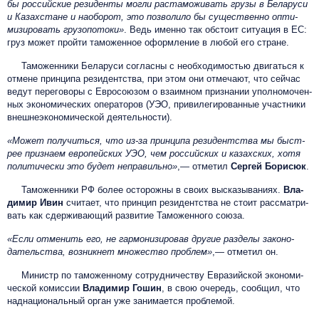
бы рос­сий­ские ре­зиден­ты мог­ли рас­та­можи­вать гру­зы в Бе­ларуси
и Ка­захс­та­не и на­обо­рот, это поз­во­лило бы су­щест­вен­но оп­ти­
мизи­ровать гру­зопо­токи»
. Ведь имен­но так обс­то­ит си­ту­ация в ЕС:
груз мо­жет прой­ти та­мо­жен­ное оформ­ле­ние в лю­бой его стра­не.
Та­можен­ни­ки Бе­ларуси согласны с не­об­хо­димостью дви­гать­ся к
от­ме­не прин­ци­па ре­зидентства, при этом они отмечают, что сейчас
ве­дут пе­рего­воры с Ев­ро­со­юзом о вза­им­ном приз­на­нии упол­но­мочен­
ных эко­номи­чес­ких опе­рато­ров (УЭО, при­виле­гиро­ван­ные участ­ни­ки
внеш­не­эко­номи­чес­кой де­ятель­нос­ти).
«Мо­жет по­лучить­ся, что из-за прин­ци­па ре­зидентства мы быст­
рее приз­на­ем ев­ро­пей­ских УЭО, чем рос­сий­ских и ка­захс­ких, хо­тя
по­лити­чес­ки это бу­дет неп­ра­виль­но»
,— отметил
Сер­гей Бо­рисюк
.
Та­можен­ни­ки РФ более осторожны в своих высказываниях.
Вла­
дими­р Иви­н
считает, что прин­цип ре­зидентства не сто­ит расс­мат­ри­
вать как сдер­жи­ва­ющий раз­ви­тие Таможенного союза.
«Ес­ли от­ме­нить его, не гар­мо­низи­ровав дру­гие раз­де­лы за­коно­
датель­ства, воз­никнет мно­жест­во проб­лем»
,— отметил он.
Ми­нист­р по та­можен­но­му сот­рудни­чест­ву Ев­ра­зий­ской эко­номи­
чес­кой ко­мис­сии
Вла­дими­р Го­шин
, в свою очередь, сообщил, что
над­на­ци­ональ­ный ор­ган уже за­нима­ет­ся проб­ле­мой.