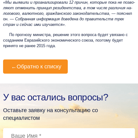
«Мы вы­яви­ли и про­ана­лизи­рова­ли 12 при­чин, ко­торые по­ка не поз­во­
ля­ют от­ме­нить прин­цип ре­зидентства, в том чис­ле раз­ли­чия на­
лого­вого, ва­лют­но­го, граж­данс­ко­го за­коно­датель­ства
, — пояснил
он. —
Соб­ранная ин­форма­ция до­веде­на до пра­ви­тель­ств трех
стран и сей­час ими изу­ча­ет­ся»
.
По прог­но­зу ми­нист­ра, ре­ше­ние это­го воп­ро­са бу­дет увя­за­но с
соз­да­ни­ем Ев­ра­зий­ско­го эко­но­ми­чес­ко­го со­юза, поэтому будет
принято не ра­нее 2015 го­да.
←
Обратно к списку
У вас остались вопросы?
Оставьте заявку на консультацию со
специалистом