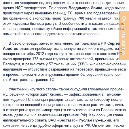
является ус­ко­рение подт­вер­жде­ния фак­та вы­воза то­вара для воз­ме­
щения НДС экс­пор­те­ром. По сло­вам
Владимира Иви­на
, ког­да вы­воз
про­ис­хо­дит че­рез внеш­нюю гра­ницу ТС, вре­мя его подт­вер­жде­ния
Оставить заявку
(по срав­не­нию с экс­пор­том че­рез гра­ницу РФ) уве­личи­ва­ет­ся, при
этом из­держ­ки биз­не­са рас­тут. В особенности это ка­са­ет­ся ка­захс­ко­
го нап­равле­ния, поскольку об­мен ин­форма­ци­ей с та­можен­ны­ми ор­га­
нами этой стра­ны еще не­дос­та­точ­но ав­то­мати­зиро­ван.
В свою очередь, за­мес­ти­тель ми­нист­ра транс­пор­та РФ
Сер­гей
Арис­тов
от­ме­тил проб­ле­му, вы­яв­ленную по ли­нии его ве­домс­тва. С
января по октябрь 2012 го­да на пунк­тах транс­пор­тно­го конт­ро­ля РФ
бы­ло про­вере­но 173 тысячи гру­зовых ав­то­моби­лей, при­быв­ших из
Бе­ларуси, в результате у 57 тысяч из них (33%) бы­ли за­фик­си­рова­ны
на­руше­ния — от­сутс­твие раз­ре­шения на пе­ре­воз­ку, пре­вы­ше­ние ве­са
и про­чее, при­том что эти гру­зо­ви­ки прош­ли бе­ло­русс­кий транс­пор­
тный конт­роль на гра­ни­це ТС.
Участники «круглого стола» также обсудили гло­баль­ную проб­ле­
му, ре­шения ко­торой ждет биз­нес, — за­фик­си­рован­ный в Та­можен­
ном ко­дек­се ТС «прин­цип ре­зидентства», согласно ко­торо­му пос­ле
конт­ро­ля на внеш­ней гра­нице со­юза то­вар мож­но рас­та­можить лишь
в стра­не ре­гист­ра­ции им­порте­ра (то есть ком­па­ни­ям из Рос­сии мож­но
иметь де­ло лишь с та­можен­ны­ми ор­га­нами РФ). Как сообщил гла­ва
наб­лю­датель­но­го со­вета ОАО «Вес­тавто»
Рус­ла­н Лу­жец­кий
, его
ком­па­нии не всег­да удоб­но оформ­лять груз в РФ. Он считает,
«ес­ли