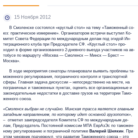
15 Ноября 2012
В Смоленске состоялся «круглый стол» на те­му «Та­можен­ный со­
юз: прак­ти­чес­кое из­ме­ре­ние». Организатором встречи выступил Ко­
митет Со­вета Фе­дера­ции по меж­ду­народ­ным де­лам под эги­дой Ин­
тегра­ци­он­но­го клу­ба при Пред­се­дате­ле СФ. «Круг­лый стол» про­
ходил в фор­ме ор­га­низо­ван­но­го 2-днев­но­го вы­ез­да участ­ни­ков на ав­
то­бусе по марш­ру­ту «Моск­ва — Смо­ленск — Минск — Брест —
Моск­ва».
В ходе ме­роп­ри­ятия се­нато­ры планировали вы­явить проб­ле­мы та­
можен­но­го ре­гули­рова­ния, пог­ра­нич­но­го конт­ро­ля и транс­пор­тной
сфе­ры. Глав­ная за­дача дис­куссии – не­пос­редс­твен­но на мес­те, на
пог­ра­нич­ных и та­можен­ных пунк­тах, оце­нить все ор­га­низа­ци­он­ные и
за­коно­датель­ные не­дос­татки в дос­тавке гру­зов на тер­ри­то­рии Та­мо­
жен­но­го со­юза.
«Смо­ленск выб­ран не слу­чай­но. Минс­кая трас­са яв­ля­ет­ся глав­ным
за­пад­ным нап­равле­ни­ем, по ко­торо­му идет ос­новной гру­зопо­ток»
,
– отметил за­мпред­се­дате­ля Ко­мите­та СФ по меж­ду­народ­ным де­
лам, Пред­се­датель Пос­то­ян­ной ко­мис­сии МПА Ев­рА­зЭс по та­можен­
но­му ре­гу­ли­ро­ва­нию и пог­ра­нич­ной по­ли­ти­ке
Ва­ле­рий Шня­кин
. При
этом чиновник под­черк­нул, что раз­ви­тие Та­можен­но­го со­юза – это