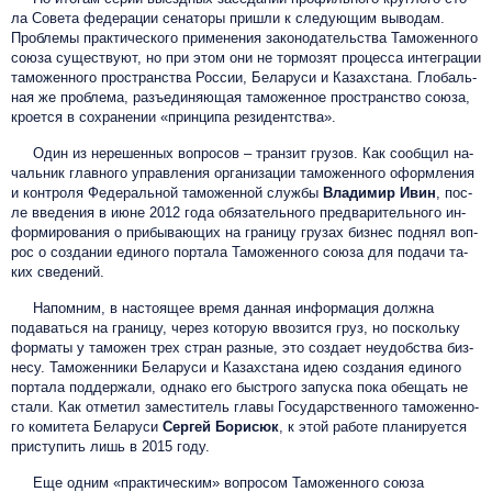
ла Со­вета фе­дера­ции сенаторы пришли к следующим выводам.
Проб­ле­мы прак­ти­чес­ко­го при­мене­ния за­коно­датель­ства Та­можен­но­го
со­юза су­щест­ву­ют, но при этом они не тор­мо­зят про­цес­са ин­тегра­ции
та­можен­но­го прост­ранс­тва Рос­сии, Беларуси и Ка­захс­та­на. Гло­баль­
ная же проб­ле­ма, разъ­еди­ня­ющая та­можен­ное прост­ранс­тво со­юза,
кроется в сох­ра­нении «прин­ци­па ре­зидентства».
Один из не­решен­ных воп­ро­сов – тран­зи­т гру­зов. Как сообщил на­
чаль­ни­к глав­но­го уп­равле­ния ор­га­низа­ции та­можен­но­го оформ­ле­ния
и конт­ро­ля Фе­дераль­ной та­можен­ной служ­бы
Вла­дими­р Иви­н
, пос­
ле вве­дения в июне 2012 го­да обя­затель­но­го пред­ва­ритель­но­го ин­
форми­рова­ния о при­быва­ющих на гра­ницу гру­зах биз­нес под­нял воп­
рос о соз­да­нии еди­ного пор­та­ла Таможенного союза для по­дачи та­
ких све­дений.
Напомним, в настоящее время данная ин­форма­ция должна
подаваться на гра­ницу, че­рез ко­торую вво­зит­ся груз, но поскольку
фор­ма­ты у та­можен трех стран раз­ные, это соз­да­ет не­удобс­тва биз­
не­су. Та­можен­ни­ки Бе­ларуси и Ка­захс­та­на идею создания еди­ного
пор­та­ла поддержали, однако его быст­ро­го за­пус­ка пока обещать не
стали. Как отметил за­мес­ти­те­ль гла­вы Го­су­дарс­твен­но­го та­мо­жен­но­
го ко­ми­те­та Бе­ларуси
Сер­гей Бо­ри­сюк
, к этой ра­бо­те пла­ни­ру­ет­ся
прис­ту­пить лишь в 2015 го­ду.
Еще одним «прак­ти­чес­ким» воп­росом Таможенного союза