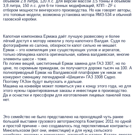
объёмом 2.8 литра, 120 л.с. для версии массой 3,5 тонны и объёмом
3,8 литра, 150 л.с. для 6-ти тонных модификаций, КПП - ZF c
отбором мощности венгерского производства. Но как говорят авторы,
это топовые модели, возможна установка мотора ЯМЗ-534 и обычной
газовской коробки.
Капотная компоновка Ермака даёт лучшую развесовку и более
лёгкий доступ к мотору нежели у полу-капотного Валдая. Судя по
фотографиям из салона, обзорности капот сильно не мешает.
Ермак – это компиляция уже существующих узлов и агрегатов,
только облицовка капота оригинальная, кабина валдаевская, многие
элементы шасси - тоже.
По логике вещей, шеститонный Ермак замена для ГАЗ 3307, но по
цене, по скромным прикидкам, он получается дороже тысяч на 100. А
полноприводный Ермак на Валдаевской платформе уж никак не
конкурент сменщику легендарной «Шишиги» ГАЗ 3308 Садко.
Поэтому ГАЗон будут выпускать и дальше.
Машина на конвейре может появиться уже к концу этого года, но для
этого нужны гарантированные заказы и инвестиции в производство.
Да и оснастки и прессформ для изготовления лицевых панелей пока
нет.
Это семейство не было представлено на проходящей чуть ранее
большой выставке грузового автотранспорта Комтранс 2011 по одной
и простой причине – оно создавалось под перспективные контракты с
Минсельхозом (вот они, инвестиции) и для нужд сельского
хозяйства, поэтому и дожидалось аграрной выставки. Кстати, вместе