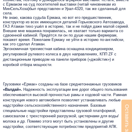
с Ермаком на суд посетителей выставки (читай чиновникам из
МинСельХоза)был представлен и Урал-4320, так же сделанный для
села.
Не знаю, какова судьба Ермака, но вот его предшественник,
конструктор из всех имеющихся деталей Горьковского Автозавода,
ГАЗ Атаман тихо ушёл в историю, так и не пойдя даже малой серией.
Внешне мне машинка понравилась, не хватает только варианта со
сдвоенной кабиной. Придётся ли он по душе нашим фермерам,
покажет время. Пожелаем Ермаку не уйти в историю по-английски,
как это сделал Атаман.
Эргономичная трехместная кабина оснащена кондиционером,
регулировкой рулевого колеса в двух направлениях, КПП ZF с
дистанционным приводом на панели приборов («джойстик») и
коробкой отбора мощности.
Грузовики «Ермак» созданы на базе среднетоннажных грузовиков
«Валдай».
Надежность эксплуатации вне дорог общего пользования
обеспечивается высокой прочностью рамы и ходовой части. Рамная
конструкция нового автомобиля позволяет устанавливать любые
надстройки сельскохозяйственного назначения. Базовые
Оставить заявку
специальные надстройки представлены грузовой платформой,
самосвалом с трехсторонней разгрузкой, цистернами для воды/
молока и др. Помимо этого могут быть установлены и другие
надстройки, соответствующие потребностям предприятий АПК.