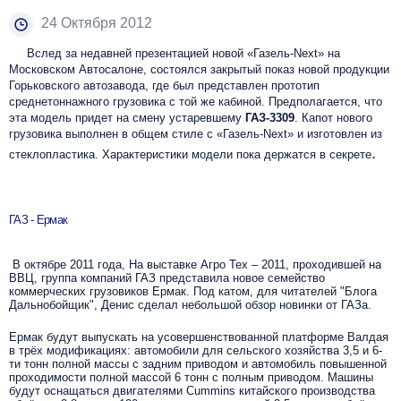
24 Октября 2012
Вслед за недавней презентацией новой «Газель-Next» на
Московском Автосалоне, состоялся закрытый показ новой продукции
Горьковского автозавода, где был представлен прототип
среднетоннажного грузовика с той же кабиной. Предполагается, что
эта модель придет на смену устаревшему
ГАЗ-3309
. Капот нового
грузовика выполнен в общем стиле с «Газель-Next» и изготовлен из
.
стеклопластика. Характеристики модели пока держатся в секрете
ГАЗ - Ермак
В октябре 2011 года, На выставке Агро Тех – 2011, проходившей на
ВВЦ, группа компаний ГАЗ представила новое семейство
коммерческих грузовиков Ермак. Под катом, для читателей "Блога
Дальнобойщик", Денис сделал небольшой обзор новинки от ГАЗа.
Ермак будут выпускать на усовершенствованной платформе Валдая
в трёх модификациях: автомобили для сельского хозяйства 3,5 и 6-
ти тонн полной массы с задним приводом и автомобиль повышенной
проходимости полной массой 6 тонн с полным приводом. Машины
будут оснащаться двигателями Cummins китайского производства