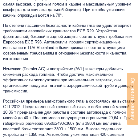
самая высокая, с ровным полом в кабине и максимальным уровнем
комфорта для экипажа дальнобойщиков). При техобслуживании
кабины опрокидываются на 70°.
По степени пассивной безопасности кабины тягачей удовлетворяют
требованиям европейских краш-тестов ЕСЕ R29. Устройства
фронтальной, боковой и задней защиты соответствуют требованиям
Евросоюза ECE R93. Автомобили прошли сертификационные
испытания в TUV Rheinland и были признаны соответствующими
современным требованиям в отношении безопасности и качества
изготовления.
Немецкие (Daimler AG) и австрийские (AVL) инженеры добились
снижения расхода топлива. Чтобы достичь максимальной
Оставить заявку
эффективности эксплуатации при минимальных затратах, они
организовали продувки тягачей в аэродинамической трубе и доводку
трансмиссии.
Российская премьера магистрального тягача состоялась на выставке
СТТ’2012. Представленный трехосный тягач с собственной массой
10,36 т предназначен для работы в составе автопоезда с полной
массой до 40 т. Полная масса полуприцепа ограничена 29,64 т. При
габаритных размерах 6950х2490х3607 (или 3980) мм величина
колесной базы составляет 3300 + 1500 мм. Высота седельного
устройства – 1350 мм. Автомобиль укомплектован 420-сильным