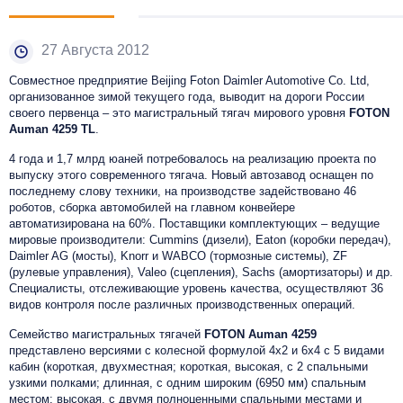
27 Августа 2012
Совместное предприятие Beijing Foton Daimler Automotive Co. Ltd,
организованное зимой текущего года, выводит на дороги России
своего первенца – это магистральный тягач мирового уровня
FOTON
Auman 4259 TL
.
4 года и 1,7 млрд юаней потребовалось на реализацию проекта по
выпуску этого современного тягача. Новый автозавод оснащен по
последнему слову техники, на производстве задействовано 46
роботов, сборка автомобилей на главном конвейере
автоматизирована на 60%. Поставщики комплектующих – ведущие
мировые производители: Cummins (дизели), Eaton (коробки передач),
Daimler AG (мосты), Knorr и WABCO (тормозные системы), ZF
(рулевые управления), Valeo (сцепления), Sachs (амортизаторы) и др.
Специалисты, отслеживающие уровень качества, осуществляют 36
видов контроля после различных производственных операций.
Семейство магистральных тягачей
FOTON Auman 4259
представлено версиями с колесной формулой 4х2 и 6х4 с 5 видами
кабин (короткая, двухместная; короткая, высокая, с 2 спальными
узкими полками; длинная, с одним широким (6950 мм) спальным
местом; высокая, с двумя полноценными спальными местами и