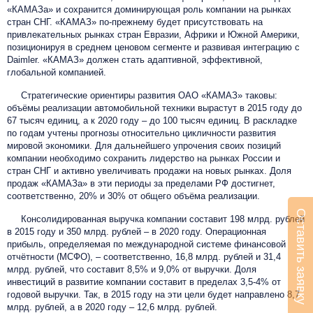
«КАМАЗа» и сохранится доминирующая роль компании на рынках
стран СНГ. «КАМАЗ» по-прежнему будет присутствовать на
привлекательных рынках стран Евразии, Африки и Южной Америки,
позиционируя в среднем ценовом сегменте и развивая интеграцию с
Daimler. «КАМАЗ» должен стать адаптивной, эффективной,
глобальной компанией.
Стратегические ориентиры развития ОАО «КАМАЗ» таковы:
объёмы реализации автомобильной техники вырастут в 2015 году до
67 тысяч единиц, а к 2020 году – до 100 тысяч единиц. В раскладке
по годам учтены прогнозы относительно цикличности развития
мировой экономики. Для дальнейшего упрочения своих позиций
компании необходимо сохранить лидерство на рынках России и
стран СНГ и активно увеличивать продажи на новых рынках. Доля
продаж «КАМАЗа» в эти периоды за пределами РФ достигнет,
соответственно, 20% и 30% от общего объёма реализации.
Оставить заявку
Консолидированная выручка компании составит 198 млрд. рублей
в 2015 году и 350 млрд. рублей – в 2020 году. Операционная
прибыль, определяемая по международной системе финансовой
отчётности (МСФО), – соответственно, 16,8 млрд. рублей и 31,4
млрд. рублей, что составит 8,5% и 9,0% от выручки. Доля
инвестиций в развитие компании составит в пределах 3,5-4% от
годовой выручки. Так, в 2015 году на эти цели будет направлено 8,7
млрд. рублей, а в 2020 году – 12,6 млрд. рублей.