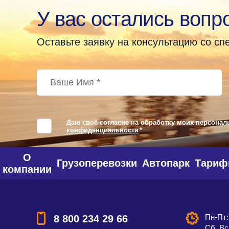
У вас остались вопр
Оставьте заявку на консультацию со с
Даю своё согласие на обработку моих персонал
конфиденциальности
*
О
Грузоперевозки
Автопарк
Тари
компании
Пн-Пт:
8 800 234 29 66
Сб, Вс