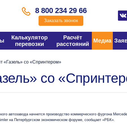
8 800 234 29 66
Заказать звонок
Калькулятор
Расчёт
фы
Медиа
Зая
перевозки
расстояний
т «Газель» со «Спринтером»
азель» со «Спринте
кого автозавода начнется производство коммерческого фургона Mercedes
imler на Петербургском экономическом форуме, сообщает «РБК».