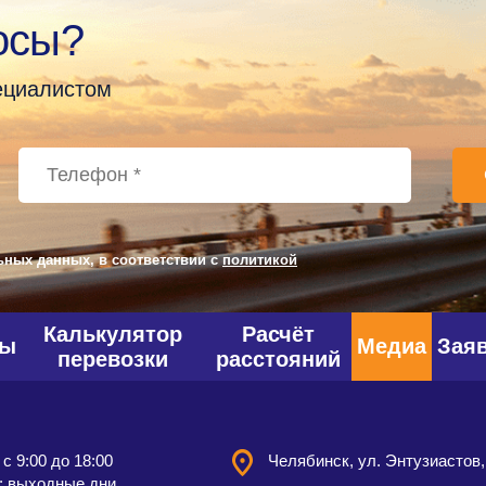
осы?
пециалистом
ьных данных, в соответствии с
политикой
Калькулятор
Расчёт
фы
Медиа
Зая
перевозки
расстояний
 с 9:00 до 18:00
Челябинск, ул. Энтузиастов,
: выходные дни