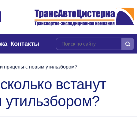
вка
Контакты
и и прицепы с новым утильзбором?
 сколько встанут
м утильзбором?