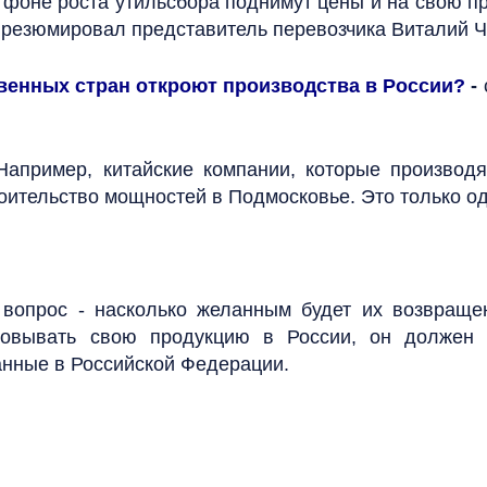
 фоне роста утильсбора поднимут цены и на свою пр
, - резюмировал представитель перевозчика Виталий 
твенных стран откроют производства в России?
-
Например, китайские компании, которые производ
роительство мощностей в Подмосковье. Это только о
 вопрос - насколько желанным будет их возвращен
зовывать свою продукцию в России, он должен 
ванные в Российской Федерации.