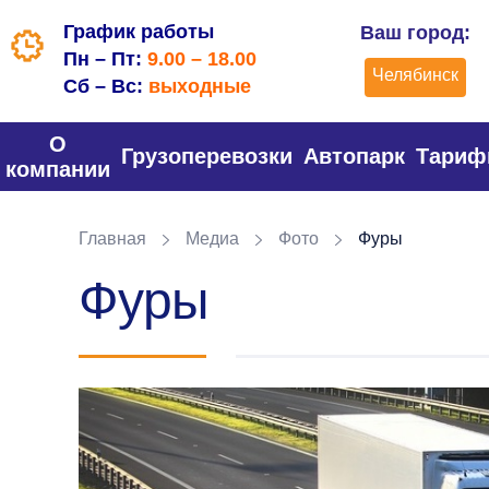
График работы
Ваш город:
Пн – Пт:
9.00 – 18.00
Челябинск
Сб – Вс:
выходные
О
Грузоперевозки
Автопарк
Тари
компании
Главная
Медиа
Фото
Фуры
Фуры